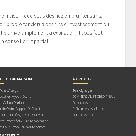
e maison, que vous désiriez emprunter sur la
oir propre foncier) à des fins d’investissement ou
le arrive simplement à expiration, il vous faut
n conseiller impartial.
AT D’UNE MAISON
À PROPOS
 Achat Aperçu
Témoignages
obation Hypothécaire
COMMERCIAL ET CRÉDIT-BAIL
e Vs Taux Variable
Ressources
dre Votre Rapport De Crédit
Prêteurs et associations
ner La Durée Qui Vous Convient
Contactez-nous
otre Hypothèque Plus Rapidement
ns Pour Travailleurs Autonomes
NANCEMENT