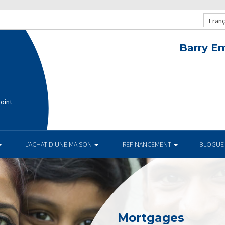
Franç
Barry E
oint
L’ACHAT D’UNE MAISON
REFINANCEMENT
BLOGUE
Mortgages