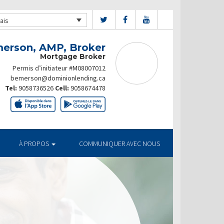
ais
merson, AMP, Broker
Mortgage Broker
Permis d’initiateur #M08007012
bemerson@dominionlending.ca
Tel:
9058736526
Cell:
9058674478
À PROPOS
COMMUNIQUER AVEC NOUS