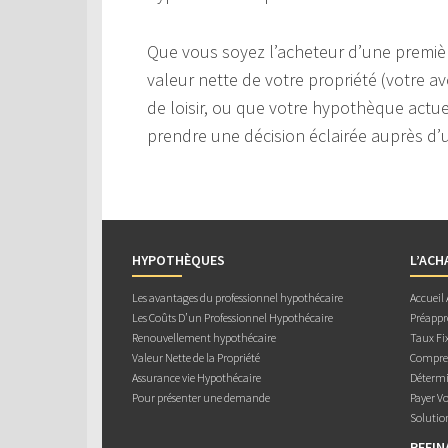
Que vous soyez l’acheteur d’une premièr
valeur nette de votre propriété (votre av
de loisir, ou que votre hypothèque actuel
prendre une décision éclairée auprès d’u
HYPOTHÈQUES
L’ACH
Les avantages du professionnel hypothécaire
Accueil
Les Coûts D’un Professionnel Hypothécaire
Préappr
Renouvellement hypothécaire
Taux Fix
Valeur Nette de la Propriété
Compren
Assurance vie Hypothécaire
Détermi
Pour présenter une demande
Payer V
Solutio
REFI