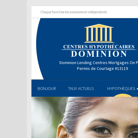
Chaque franchise est autonome et indépendante
Dominion Lending Centres Mortgages On P
Permis de Courtage #13119
BONJOUR
TAUX ACTUELS
HYPOTHÈQUES