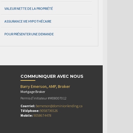
VALEUR NETTE DE LA PROPRIÉTÉ
ASSURANCE VIE HYPOTHÉCAIRE
POUR PRÉSENTER UNE DEMANDE
COMMUNIQUER AVEC NOUS
Barry Emerson, AMP, Broker
Mortgage Broker
Permis d’initiateur #M08007012
Courriel:
bemerson@dominionlending.ca
Téléphone:
9058736526
Mobile:
9058674478